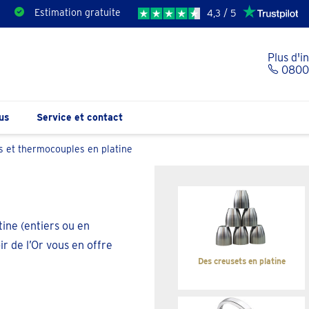
Estimation gratuite
4,3 / 5
Plus d'i
0800 
us
Service et contact
ls et thermocouples en platine
ine (entiers ou en
r de l’Or vous en offre
Des creusets en platine