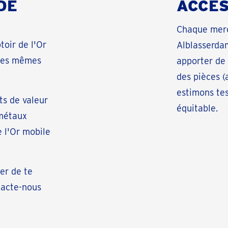
DE
ACCES
Chaque merc
toir de l'Or
Alblasserdam
 les mêmes
apporter de 
des pièces (
estimons tes
ts de valeur
équitable.
 métaux
 l'Or mobile
er de te
tacte-nous