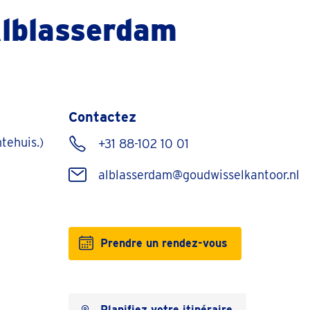
Alblasserdam
Contactez
tehuis.)
+31 88-102 10 01
alblasserdam@goudwisselkantoor.nl
Prendre un rendez-vous
Planifiez votre itinéraire