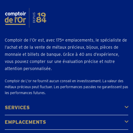
Comptoir de l’Or est, avec 175+ emplacements, le spécialiste de
l’achat et de la vente de métaux précieux, bijoux, pièces de
monnaie et billets de banque. Grâce à 40 ans d’expérience,
vous pouvez compter sur une évaluation précise et notre
attention personnalisée.
Comptoir de L'or ne fournit aucun conseil en investissement. La valeur des
métaux précieux peut fluctuer. Les performances passées ne garantissent pas
les performances futures.
SERVICES
Acheter
Vendre
Vente aux enchères
EMPLACEMENTS
Gerpinnes
Liège
Namur
Waterloo
Woluwe-Saint-Lambert
Voir tous les emplacements