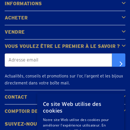
INFORMATIONS
FAQ
Avis clients
ACHETER
Acheter de l'or
Acheter des pièces
Acheter de l'argent
VENDRE
Bijoux en or
Pièces d'or
Lingots d'or
VOUS VOULEZ ÊTRE LE PREMIER À LE SAVOIR ?
Actualités, conseils et promotions sur l’or, l’argent et les bijoux
directement dans votre boîte mail.
CONTACT
Ce site Web utilise des
Contacter
Planifiez votre rendez-vous
Emplacements
cookies
COMPTOIR DE L'OR
À propos de nous
Actualités
Notre site Web utilise des cookies pour
SUIVEZ-NOUS
améliorer l'expérience utilisateur. En