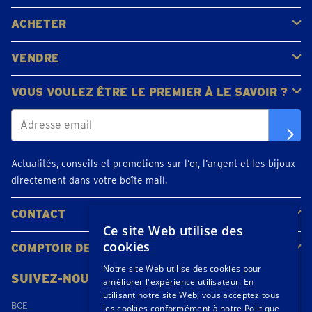
FAQ
Avis clients
ACHETER
Acheter de l'or
Acheter des pièces
Acheter de l'argent
VENDRE
Bijoux en or
Pièces d'or
Lingots d'or
VOUS VOULEZ ÊTRE LE PREMIER À LE SAVOIR ?
Actualités, conseils et promotions sur l’or, l’argent et les bijoux
directement dans votre boîte mail.
CONTACT
Ce site Web utilise des
Contacter
Planifiez votre rendez-vous
Emplacements
cookies
COMPTOIR DE L'OR
À propos de nous
Actualités
Notre site Web utilise des cookies pour
SUIVEZ-NOUS
améliorer l'expérience utilisateur. En
utilisant notre site Web, vous acceptez tous
BCE
les cookies conformément à notre Politique