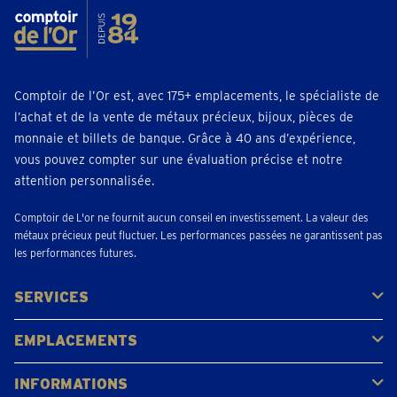
Comptoir de l’Or est, avec 175+ emplacements, le spécialiste de
l’achat et de la vente de métaux précieux, bijoux, pièces de
monnaie et billets de banque. Grâce à 40 ans d’expérience,
vous pouvez compter sur une évaluation précise et notre
attention personnalisée.
Comptoir de L'or ne fournit aucun conseil en investissement. La valeur des
métaux précieux peut fluctuer. Les performances passées ne garantissent pas
les performances futures.
SERVICES
Acheter
Vendre
Vente aux enchères
EMPLACEMENTS
Gerpinnes
Liège
Namur
Waterloo
Woluwe-Saint-Lambert
Voir tous les emplacements
INFORMATIONS