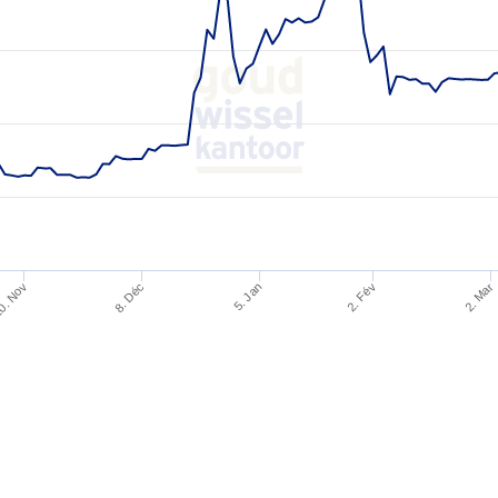
0. Nov
2. Fév
2. Mar
8. Déc
5. Jan