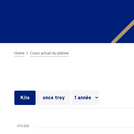
Home
Cours actuel du platine
Kilo
once troy
€70.000