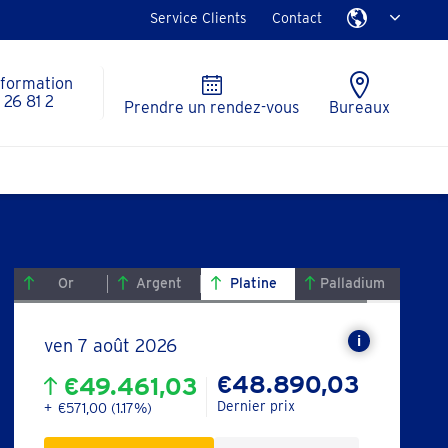
Service Clients
Contact
nformation
26 81 2
Prendre un rendez-vous
Bureaux
Or
Argent
Platine
Palladium
ven 7 août 2026
Le
cours
€48.890,03
€49.461,03
de
Dernier prix
€571,00 (1.17%)
clôture
est