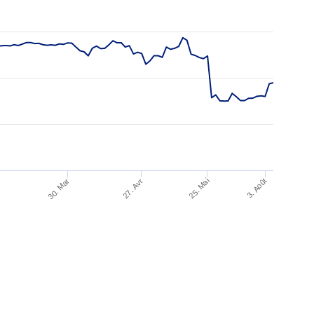
3. Août
30. Mar
27. Avr
25. Mai