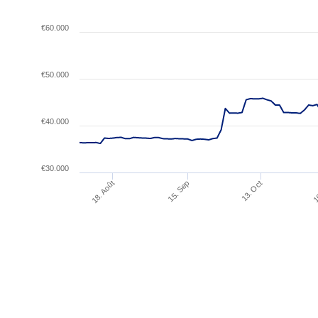
€60.000
€50.000
€40.000
€30.000
18. Août
1
15. Sep
13. Oct