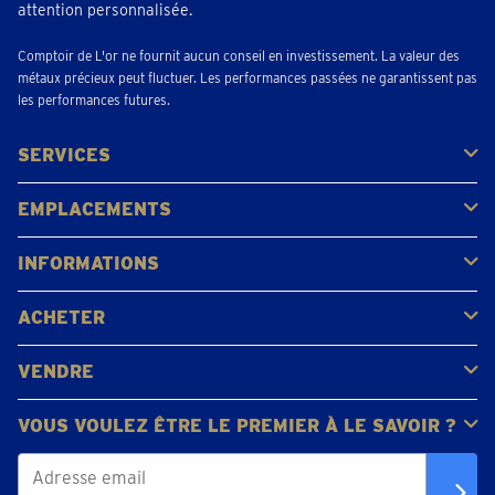
attention personnalisée.
Comptoir de L'or ne fournit aucun conseil en investissement. La valeur des
métaux précieux peut fluctuer. Les performances passées ne garantissent pas
les performances futures.
SERVICES
Acheter
Vendre
Vente aux enchères
EMPLACEMENTS
Gerpinnes
Liège
Namur
Waterloo
Woluwe-Saint-Lambert
Voir tous les emplacements
INFORMATIONS
FAQ
Avis clients
ACHETER
Acheter de l'or
Acheter des pièces
Acheter de l'argent
VENDRE
Bijoux en or
Pièces d'or
Lingots d'or
VOUS VOULEZ ÊTRE LE PREMIER À LE SAVOIR ?