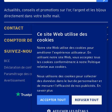
Actualités, conseils et promotions sur l’or, l’argent et les bijoux
directement dans votre boîte mail.
CONTACT
Ce site Web utilise des
Contacter
Planifiez votre rendez-vous
Emplacements
cookies
COMPTOIR DE L'OR
À propos de nous
Actualités
Notre site Web utilise des cookies pour
SUIVEZ-NOUS
améliorer l'expérience utilisateur. En
utilisant notre site Web, vous acceptez tous
BCE
les cookies conformément à notre Politique
relative aux cookies.
Déclaration de confidentialité
Paramétrage des cookies
Nous utilisons des cookies pour collecter
Avertissement
des données dans le but de personnaliser et
de mesurer l'efficacité de nos publicités.
En
savoir plus
4,3 / 5
- 174 beoordelingen
ACCEPTER TOUT
REFUSER TOUT
© 2026 Goudprijs B.V.
AFFICHER LES DÉTAILS