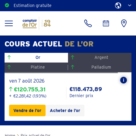
Estimation gratuite
COURS ACTUEL
DE L’OR
Or
Argent
Platine
Palladium
ven 7 août 2026
Le
€118.473,89
€120.755,31
cours
de
Dernier prix
€2.281,42 (1.93%)
clôtur
est
Vendre de l’or
Acheter de l’or
le
prix
de
l’or
Home
Prix ​​actuel de l’or