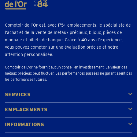
Comptoir de l’Or est, avec 175+ emplacements, le spécialiste de
l’achat et de la vente de métaux précieux, bijoux, pièces de
monnaie et billets de banque. Grâce à 40 ans d’expérience,
vous pouvez compter sur une évaluation précise et notre
attention personnalisée.
Comptoir de L'or ne fournit aucun conseil en investissement. La valeur des
métaux précieux peut fluctuer. Les performances passées ne garantissent pas
les performances futures.
SERVICES
Acheter
Vendre
Vente aux enchères
EMPLACEMENTS
Gerpinnes
Liège
Namur
Waterloo
Woluwe-Saint-Lambert
Voir tous les emplacements
INFORMATIONS
FAQ
Avis clients