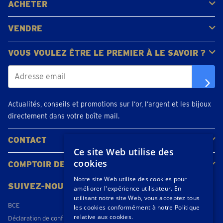
ACHETER
Acheter de l'or
Acheter des pièces
Acheter de l'argent
VENDRE
Bijoux en or
Pièces d'or
Lingots d'or
VOUS VOULEZ ÊTRE LE PREMIER À LE SAVOIR ?
Actualités, conseils et promotions sur l’or, l’argent et les bijoux
directement dans votre boîte mail.
CONTACT
Ce site Web utilise des
Contacter
Planifiez votre rendez-vous
Emplacements
cookies
COMPTOIR DE L'OR
À propos de nous
Actualités
Notre site Web utilise des cookies pour
SUIVEZ-NOUS
améliorer l'expérience utilisateur. En
utilisant notre site Web, vous acceptez tous
BCE
les cookies conformément à notre Politique
relative aux cookies.
Déclaration de confidentialité