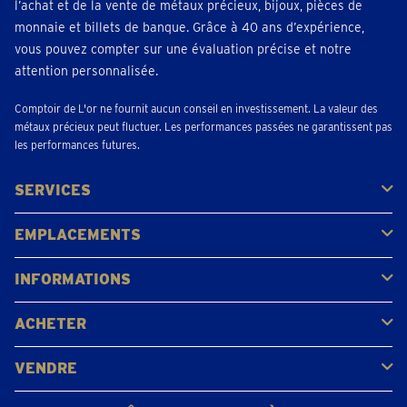
l’achat et de la vente de métaux précieux, bijoux, pièces de
monnaie et billets de banque. Grâce à 40 ans d’expérience,
vous pouvez compter sur une évaluation précise et notre
attention personnalisée.
Comptoir de L'or ne fournit aucun conseil en investissement. La valeur des
métaux précieux peut fluctuer. Les performances passées ne garantissent pas
les performances futures.
SERVICES
Acheter
Vendre
Vente aux enchères
EMPLACEMENTS
Gerpinnes
Liège
Namur
Waterloo
Woluwe-Saint-Lambert
Voir tous les emplacements
INFORMATIONS
FAQ
Avis clients
ACHETER
Acheter de l'or
Acheter des pièces
Acheter de l'argent
VENDRE
Bijoux en or
Pièces d'or
Lingots d'or