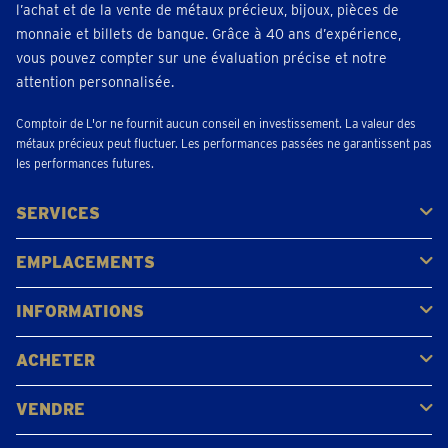
l’achat et de la vente de métaux précieux, bijoux, pièces de
monnaie et billets de banque. Grâce à 40 ans d’expérience,
vous pouvez compter sur une évaluation précise et notre
attention personnalisée.
Comptoir de L'or ne fournit aucun conseil en investissement. La valeur des
métaux précieux peut fluctuer. Les performances passées ne garantissent pas
les performances futures.
SERVICES
Acheter
Vendre
Vente aux enchères
EMPLACEMENTS
Gerpinnes
Liège
Namur
Waterloo
Woluwe-Saint-Lambert
Voir tous les emplacements
INFORMATIONS
FAQ
Avis clients
ACHETER
Acheter de l'or
Acheter des pièces
Acheter de l'argent
VENDRE
Bijoux en or
Pièces d'or
Lingots d'or