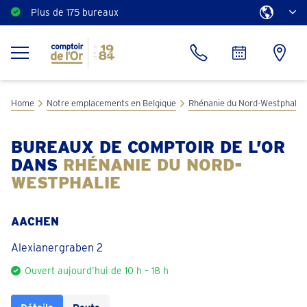
Plus de 175 bureaux
Estimation gratuite
Home
Notre emplacements en Belgique
Rhénanie du Nord-Westphalie
BUREAUX DE COMPTOIR DE L’OR
DANS
RHÉNANIE DU NORD-
WESTPHALIE
AACHEN
Alexianergraben 2
Ouvert aujourd’hui de 10 h – 18 h