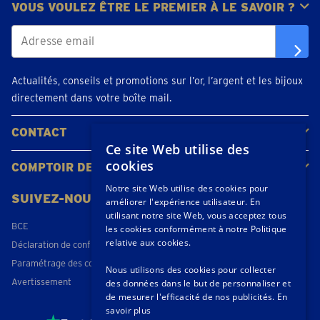
VOUS VOULEZ ÊTRE LE PREMIER À LE SAVOIR ?
Actualités, conseils et promotions sur l’or, l’argent et les bijoux
directement dans votre boîte mail.
CONTACT
Ce site Web utilise des
Contacter
Planifiez votre rendez-vous
Emplacements
cookies
COMPTOIR DE L'OR
À propos de nous
Actualités
Notre site Web utilise des cookies pour
SUIVEZ-NOUS
améliorer l'expérience utilisateur. En
utilisant notre site Web, vous acceptez tous
BCE
les cookies conformément à notre Politique
relative aux cookies.
Déclaration de confidentialité
Paramétrage des cookies
Nous utilisons des cookies pour collecter
Avertissement
des données dans le but de personnaliser et
de mesurer l'efficacité de nos publicités.
En
savoir plus