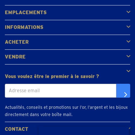
Acheter
Vendre
Vente aux enchères
EMPLACEMENTS
Gerpinnes
Liège
Namur
Waterloo
Woluwe-Saint-Lambert
Voir tous les emplacements
INFORMATIONS
FAQ
Avis clients
ACHETER
Acheter de l'or
Acheter des pièces
Acheter de l'argent
VENDRE
Bijoux en or
Pièces d'or
Lingots d'or
Vous voulez être le premier à le savoir ?
Actualités, conseils et promotions sur l’or, l’argent et les bijoux
directement dans votre boîte mail.
CONTACT