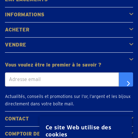
Gerpinnes
Liège
Namur
Waterloo
Woluwe-Saint-Lambert
Voir tous les emplacements
INFORMATIONS
FAQ
Avis clients
ACHETER
Acheter de l'or
Acheter des pièces
Acheter de l'argent
VENDRE
Bijoux en or
Pièces d'or
Lingots d'or
Vous voulez être le premier à le savoir ?
Actualités, conseils et promotions sur l’or, l’argent et les bijoux
directement dans votre boîte mail.
CONTACT
Ce site Web utilise des
Contacter
Planifiez votre rendez-vous
Emplacements
cookies
COMPTOIR DE L'OR